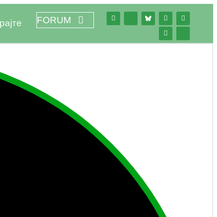
FORUM
рајте