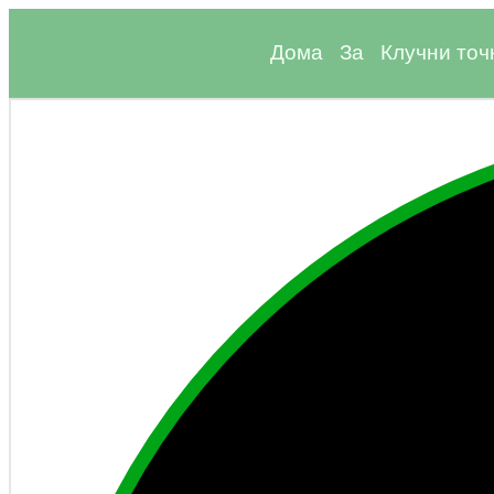
Дома
За
Клучни точ