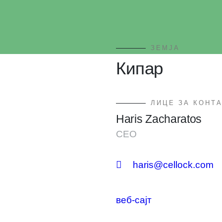
ЗЕМЈА
Кипар
ЛИЦЕ ЗА КОНТ
Haris Zacharatos
CEO
haris@cellock.com
веб-сајт