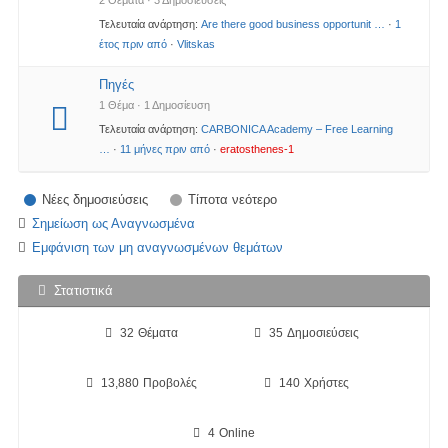
Τελευταία ανάρτηση:
Are there good business opportunit …
·
1
έτος πριν από
·
Vlitskas
Πηγές
1 Θέμα · 1 Δημοσίευση
Τελευταία ανάρτηση:
CARBONICA Academy – Free Learning
…
·
11 μήνες πριν από
·
eratosthenes-1
Νέες δημοσιεύσεις
Τίποτα νεότερο
Σημείωση ως Αναγνωσμένα
Εμφάνιση των μη αναγνωσμένων θεμάτων
Στατιστικά
32
Θέματα
35
Δημοσιεύσεις
13,880
Προβολές
140
Χρήστες
4
Online