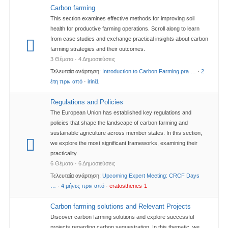
Carbon farming
This section examines effective methods for improving soil
health for productive farming operations. Scroll along to learn
from case studies and exchange practical insights about carbon
farming strategies and their outcomes.
3 Θέματα · 4 Δημοσιεύσεις
Τελευταία ανάρτηση:
Introduction to Carbon Farming pra …
·
2
έτη πριν από
·
irini1
Regulations and Policies​
The European Union has established key regulations and
policies that shape the landscape of carbon farming and
sustainable agriculture across member states. In this section,
we explore the most significant frameworks, examining their
practicality.
6 Θέματα · 6 Δημοσιεύσεις
Τελευταία ανάρτηση:
Upcoming Expert Meeting: CRCF Days
…
·
4 μήνες πριν από
·
eratosthenes-1
Carbon farming solutions and Relevant Projects
Discover carbon farming solutions and explore successful
projects regarding carbon sequestration. In this thematic, we