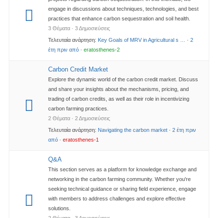
engage in discussions about techniques, technologies, and best
practices that enhance carbon sequestration and soil health.
3 Θέματα · 3 Δημοσιεύσεις
Τελευταία ανάρτηση:
Key Goals of MRV in Agricultural s …
·
2
έτη πριν από
·
eratosthenes-2
Carbon Credit Market​
Explore the dynamic world of the carbon credit market. Discuss
and share your insights about the mechanisms, pricing, and
trading of carbon credits, as well as their role in incentivizing
carbon farming practices.
2 Θέματα · 2 Δημοσιεύσεις
Τελευταία ανάρτηση:
Navigating the carbon market
·
2 έτη πριν
από
·
eratosthenes-1
Q&A​
This section serves as a platform for knowledge exchange and
networking in the carbon farming community. Whether you're
seeking technical guidance or sharing field experience, engage
with members to address challenges and explore effective
solutions.
2 Θέματα · 3 Δημοσιεύσεις