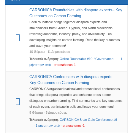
CARBONICA Roundtables with diaspora experts– Key
Outcomes on Carbon Farming
Each roundtable brings together diaspora experts and
stakeholders from Greece, Cyprus, and North Macedonia,
reflecting academia, industry, policy, and civil society—co-
developing insights on carbon farming. Read the key outcomes
and leave your comment!
10 Θέματα · 11 Δημοσιεύσεις
Τελευταία ανάρτηση:
Online Roundtable #10: “Governance …
·
1
μήνα πριν από
·
eratosthenes-1
CARBONICA Conferences with diaspora experts –
Key Outcomes on Carbon Farming
CARBONICA organised national and transnational conferences
that brings diaspora expertise and enhance cross sector
dialogues on carbon farming. Find summaries and key outcomes
of each event, participate in polls and leave your comment!
5 Θέματα · 5 Δημοσιεύσεις
Τελευταία ανάρτηση:
CARBONICA Brain Gain Conference #6
…
·
1 μήνα πριν από
·
eratosthenes-1