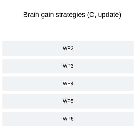
Brain gain strategies (C, update)
WP2
WP3
WP4
WP5
WP6