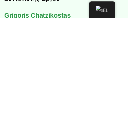
EL
Grigoris Chatzikostas
gchatzikostas@reframe.food
reframe.food
Επιστημονικός Υπεύθυνος
Prof.
George Zalidis
zalidis@agro.auth.gr
Interbalkan Environmental Center