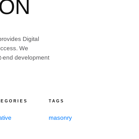
ION
rovides Digital
success. We
ont-end development
TEGORIES
TAGS
ative
masonry